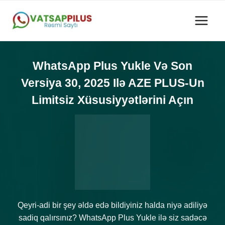
Skip
to
content
WhatsApp Plus Yukle Və Son
Versiya 30, 2025 Ilə AZE PLUS-Un
Limitsiz Xüsusiyyətlərini Açın
Qeyri-adi bir şey əldə edə bildiyiniz halda niyə adiliyə
sadiq qalırsınız? WhatsApp Plus Yukle ilə siz sadəcə