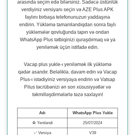
arasında seçim edə bilərsiniz. Sadəcə üstünlük
verdiyiniz versiyanı seçin və AZE Plus APK
faylını birbaşa telefonunuzun yaddaşına
endirin. Yükləmə tamamlandıqdan sonra faylı
yükləmələr qovluğunda tapın və ondan
WhatsApp Plus tətbiqinizi quraşdırmaq və ya
yeniləmək üçün istifadə edin.
Vacap plus yukle-ı yeniləmək ilk yükləmə
qədər asandır. Beləliklə, davam edin və Vacap
Plus-ı istədiyiniz versiyaya endirin və Vatsap
Pilus təcrübənizi ən son xüsusiyyətlər və
təkmilləşdirmələrlə təzə saxlayın!
Adı
WhatsApp Plus Yukle
♻️ Yeniləndi
25/07/2024
✅ Versiya
V39