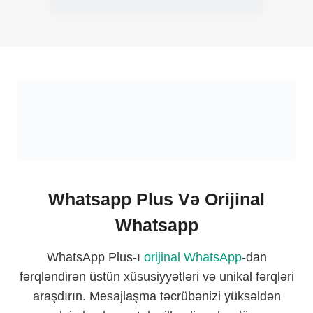
Whatsapp Plus Və Orijinal
Whatsapp
WhatsApp Plus-ı
orijinal WhatsApp
-dan
fərqləndirən üstün xüsusiyyətləri və unikal fərqləri
araşdırın. Mesajlaşma təcrübənizi yüksəldən