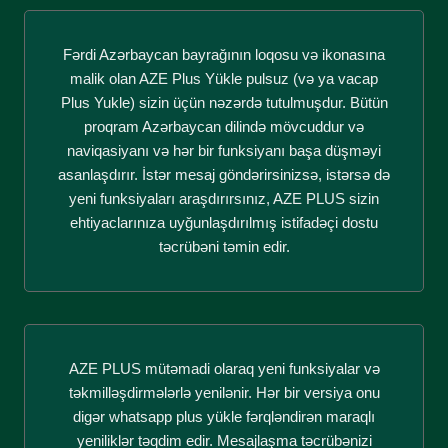
Fərdi Azərbaycan bayrağının loqosu və ikonasına
malik olan AZE Plus Yükle pulsuz (və ya vacap
Plus Yukle) sizin üçün nəzərdə tutulmuşdur. Bütün
proqram Azərbaycan dilində mövcuddur və
naviqasiyanı və hər bir funksiyanı başa düşməyi
asanlaşdırır. İstər mesaj göndərirsinizsə, istərsə də
yeni funksiyaları araşdırırsınız, AZE PLUS sizin
ehtiyaclarınıza uyğunlaşdırılmış istifadəçi dostu
təcrübəni təmin edir.
AZE PLUS mütəmadi olaraq yeni funksiyalar və
təkmilləşdirmələrlə yenilənir. Hər bir versiya onu
digər whatsapp plus yükle fərqləndirən maraqlı
yeniliklər təqdim edir. Mesajlaşma təcrübənizi