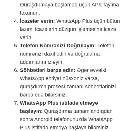
Quraşdırmaya başlamaq üçün APK faylına
toxunun.
İcazələr verin:
WhatsApp Plus üçün bütün
lazımi icazələrin düzgün işləməsinə icazə
verin.
Telefon Nömrənizi Doğrulayın:
Telefon
nömrənizi daxil edin və doğrulama
addımlarını izləyin.
Söhbətləri bərpa edin:
Əgər əvvəlki
WhatsApp ehtiyat nüsxəniz varsa,
quraşdırma prosesi zamanı söhbətlərinizi
bərpa edə bilərsiniz.
WhatsApp Plus istifadə etməyə
başlayın:
Quraşdırma tamamlandıqdan
sonra Android telefonunuzda WhatsApp
Plus istifadə etməyə başlaya bilərsiniz.