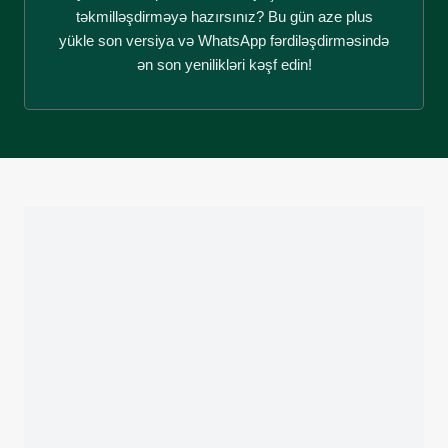
təkmilləşdirməyə hazırsınız? Bu gün aze plus
yükle son versiya və WhatsApp fərdiləşdirməsində
ən son yenilikləri kəşf edin!