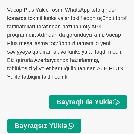
Vacap Plus Yukle rəsmi WhatsApp tətbiqindən
kənarda təkmil funksiyalar təklif edən üçüncü tərəf
tərtibatçıları tərəfindən hazırlanmış APK
proqramıdır. Adından da göründüyü kimi, Vacap
Plus mesajlaşma təcrübənizi tamamilə yeni
səviyyəyə qaldıran əlavə funksiyalar təqdim edir.
Biz qürurla Azərbaycanda hazırlanmış,
təhlükəsizliyi və etibarlılığı ilə tanınan AZE PLUS
Yukle tətbiqini təklif edirik.
Bayraqlı Ilə Yüklə
Bayraqsız Yüklə