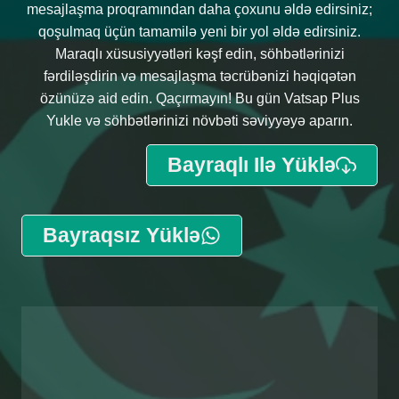
mesajlaşma proqramından daha çoxunu əldə edirsiniz;
qoşulmaq üçün tamamilə yeni bir yol əldə edirsiniz.
Maraqlı xüsusiyyətləri kəşf edin, söhbətlərinizi
fərdiləşdirin və mesajlaşma təcrübənizi həqiqətən
özünüzə aid edin. Qaçırmayın! Bu gün Vatsap Plus
Yukle və söhbətlərinizi növbəti səviyyəyə aparın.
Bayraqlı Ilə Yüklə
Bayraqsız Yüklə