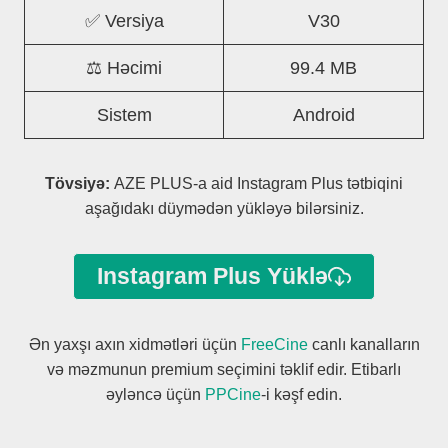
✅ Versiya
V30
⚖️ Həcimi
99.4 MB
Sistem
Android
Tövsiyə:
AZE PLUS-a aid Instagram Plus tətbiqini
aşağıdakı düymədən yükləyə bilərsiniz.
Instagram Plus Yüklə
Ən yaxşı axın xidmətləri üçün
FreeCine
canlı kanalların
və məzmunun premium seçimini təklif edir. Etibarlı
əyləncə üçün
PPCine
-i kəşf edin.