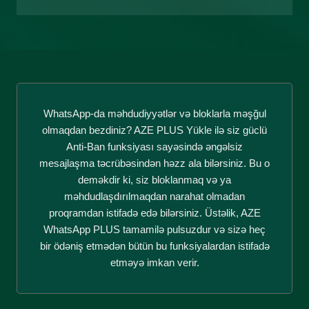
WhatsApp-da məhdudiyyətlər və bloklarla məşğul
olmaqdan bezdiniz? AZE PLUS Yükle ilə siz güclü
Anti-Ban funksiyası sayəsində əngəlsiz
mesajlaşma təcrübəsindən həzz ala bilərsiniz. Bu o
deməkdir ki, siz bloklanmaq və ya
məhdudlaşdırılmaqdan narahat olmadan
proqramdan istifadə edə bilərsiniz. Üstəlik, AZE
WhatsApp PLUS tamamilə pulsuzdur və sizə heç
bir ödəniş etmədən bütün bu funksiyalardan istifadə
etməyə imkan verir.