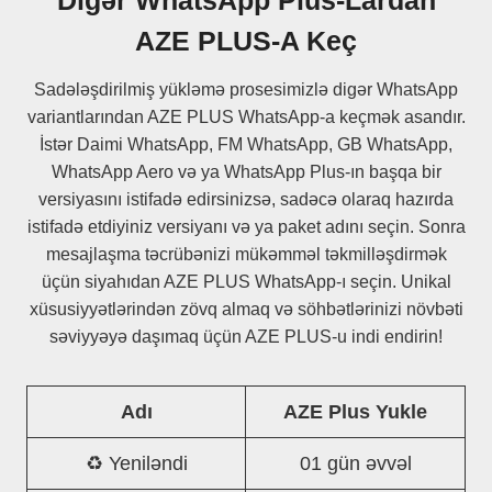
Digər WhatsApp Plus-Lardan
AZE PLUS-A Keç
Sadələşdirilmiş yükləmə prosesimizlə digər WhatsApp
variantlarından AZE PLUS WhatsApp-a keçmək asandır.
İstər Daimi WhatsApp, FM WhatsApp, GB WhatsApp,
WhatsApp Aero və ya WhatsApp Plus-ın başqa bir
versiyasını istifadə edirsinizsə, sadəcə olaraq hazırda
istifadə etdiyiniz versiyanı və ya paket adını seçin. Sonra
mesajlaşma təcrübənizi mükəmməl təkmilləşdirmək
üçün siyahıdan AZE PLUS WhatsApp-ı seçin. Unikal
xüsusiyyətlərindən zövq almaq və söhbətlərinizi növbəti
səviyyəyə daşımaq üçün AZE PLUS-u indi endirin!
Adı
AZE Plus Yukle
♻️ Yeniləndi
01 gün əvvəl