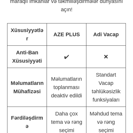
maraqlı imkanlar və təkmilləşdirmələr dünyasını
açın!
Xüsusiyyətlə
AZE PLUS
Adi Vacap
r
Anti-Ban
✔️
❌
Xüsusiyyəti
Standart
Məlumatların
Məlumatların
Vacap
toplanması
Mühafizəsi
təhlükəsizlik
deaktiv edildi
funksiyaları
Daha çox
Məhdud tema
Fərdiləşdirm
tema və rəng
və rəng
ə
seçimi
seçimi