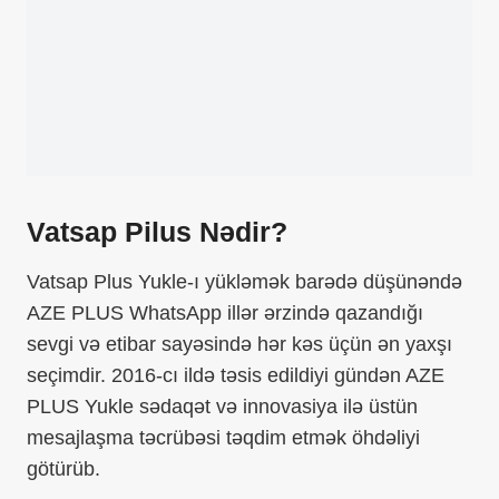
Vatsap Pilus Nədir?
Vatsap Plus Yukle-ı yükləmək barədə düşünəndə
AZE PLUS WhatsApp illər ərzində qazandığı
sevgi və etibar sayəsində hər kəs üçün ən yaxşı
seçimdir. 2016-cı ildə təsis edildiyi gündən AZE
PLUS Yukle sədaqət və innovasiya ilə üstün
mesajlaşma təcrübəsi təqdim etmək öhdəliyi
götürüb.