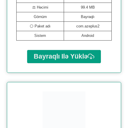
⚖️ Həcimi
99.4 MB
Görnüm
Bayraqlı
⚪️ Paket adı
com.azeplus2
Sistem
Android
Bayraqlı Ilə Yüklə