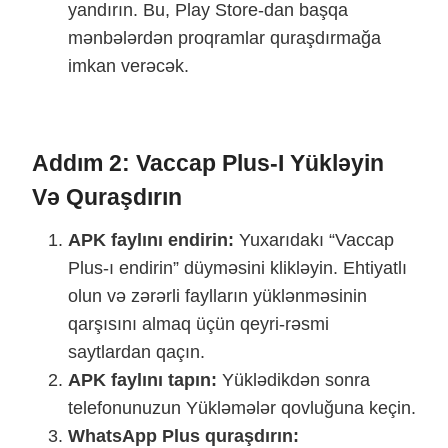
yandırın. Bu, Play Store-dan başqa
mənbələrdən proqramlar quraşdırmağa
imkan verəcək.
Addım 2: Vaccap Plus-I Yükləyin
Və Quraşdırın
APK faylını endirin:
Yuxarıdakı “Vaccap
Plus-ı endirin” düyməsini klikləyin. Ehtiyatlı
olun və zərərli faylların yüklənməsinin
qarşısını almaq üçün qeyri-rəsmi
saytlardan qaçın.
APK faylını tapın:
Yüklədikdən sonra
telefonunuzun Yükləmələr qovluğuna keçin.
WhatsApp Plus quraşdırın: