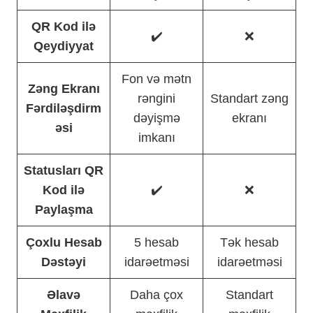
QR Kod ilə
✔️
❌
Qeydiyyat
Fon və mətn
Zəng Ekranı
rəngini
Standart zəng
Fərdiləşdirm
dəyişmə
ekranı
əsi
imkanı
Statusları QR
Kod ilə
✔️
❌
Paylaşma
Çoxlu Hesab
5 hesab
Tək hesab
Dəstəyi
idarəetməsi
idarəetməsi
Əlavə
Daha çox
Standart