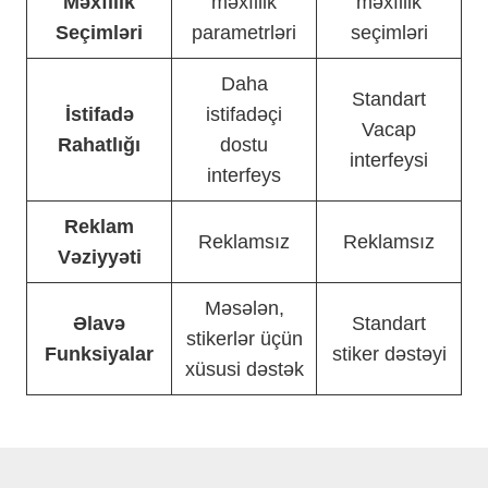
Məxfilik
məxfilik
məxfilik
Seçimləri
parametrləri
seçimləri
Daha
Standart
İstifadə
istifadəçi
Vacap
Rahatlığı
dostu
interfeysi
interfeys
Reklam
Reklamsız
Reklamsız
Vəziyyəti
Məsələn,
Əlavə
Standart
stikerlər üçün
Funksiyalar
stiker dəstəyi
xüsusi dəstək