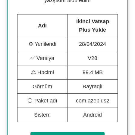
yaxşısını əldə edin!
İkinci Vatsap
Adı
Plus Yukle
♻️ Yeniləndi
28/04/2024
✅ Versiya
V28
⚖️ Həcimi
99.4 MB
Görnüm
Bayraqlı
⚪️ Paket adı
com.azeplus2
Sistem
Android