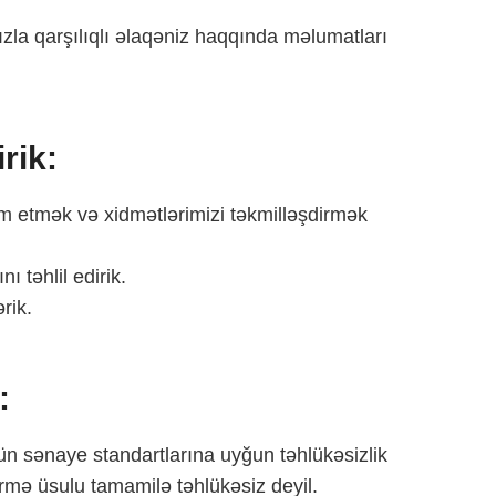
mızla qarşılıqlı əlaqəniz haqqında məlumatları
rik:
m etmək və xidmətlərimizi təkmilləşdirmək
ı təhlil edirik.
rik.
:
n sənaye standartlarına uyğun təhlükəsizlik
ürmə üsulu tamamilə təhlükəsiz deyil.