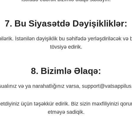
7. Bu Siyasətdə Dəyişikliklər:
 bilərik. İstənilən dəyişiklik bu səhifədə yerləşdiriləcək 
tövsiyə edirik.
8. Bizimlə Əlaqə:
 sualınız və ya narahatlığınız varsa,
support@vatsappilu
etdiyiniz üçün təşəkkür edirik. Biz sizin məxfiliyinizi qo
etməyə sadiqik.