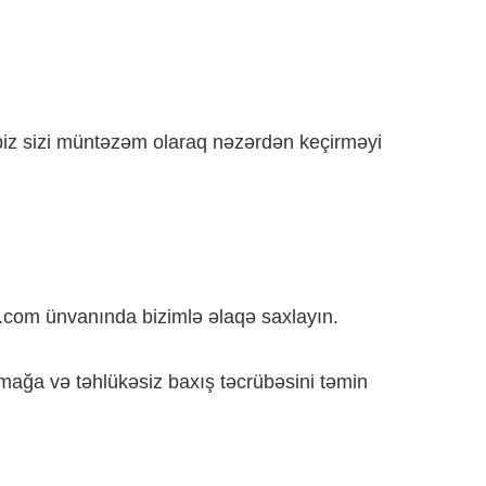
və biz sizi müntəzəm olaraq nəzərdən keçirməyi
s.com
ünvanında bizimlə əlaqə saxlayın.
rumağa və təhlükəsiz baxış təcrübəsini təmin