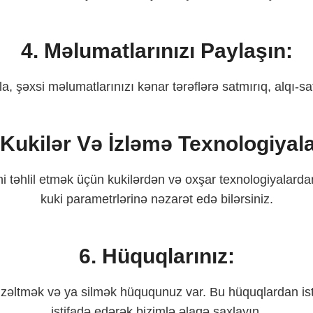
4. Məlumatlarınızı Paylaşın:
a, şəxsi məlumatlarınızı kənar tərəflərə satmırıq, alqı-s
 Kukilər Və İzləmə Texnologiyala
i təhlil etmək üçün kukilərdən və oxşar texnologiyalardan 
kuki parametrlərinə nəzarət edə bilərsiniz.
6. Hüquqlarınız:
üzəltmək və ya silmək hüququnuz var. Bu hüquqlardan is
istifadə edərək bizimlə əlaqə saxlayın.