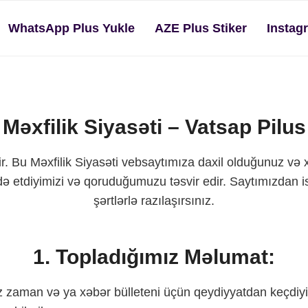
WhatsApp Plus Yukle
AZE Plus Stiker
Instag
Məxfilik Siyasəti – Vatsap Pilus
dir. Bu Məxfilik Siyasəti vebsaytımıza daxil olduğunuz və
adə etdiyimizi və qoruduğumuzu təsvir edir. Saytımızdan i
şərtlərlə razılaşırsınız.
1. Topladığımız Məlumat:
z zaman və ya xəbər bülleteni üçün qeydiyyatdan keçdiyi