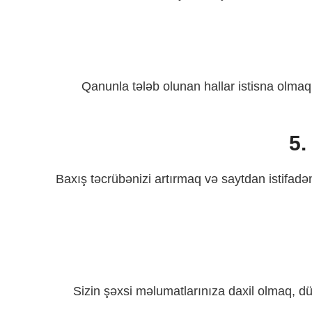
Qanunla tələb olunan hallar istisna olmaql
5.
Baxış təcrübənizi artırmaq və saytdan istifadən
Sizin şəxsi məlumatlarınıza daxil olmaq, d