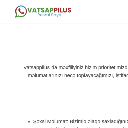
Skip
to
content
Vatsappilus-da məxfiliyiniz bizim prioritetimiz
məlumatlarınızı necə toplayacağımızı, istif
Şəxsi Məlumat: Bizimlə əlaqə saxladığını