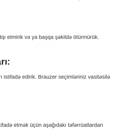
atqı etmirik və ya başqa şəkildə ötürmürük.
rı:
istifadə edirik. Brauzer seçimləriniz vasitəsilə
tifadə etmək üçün aşağıdakı təfərrüatlardan