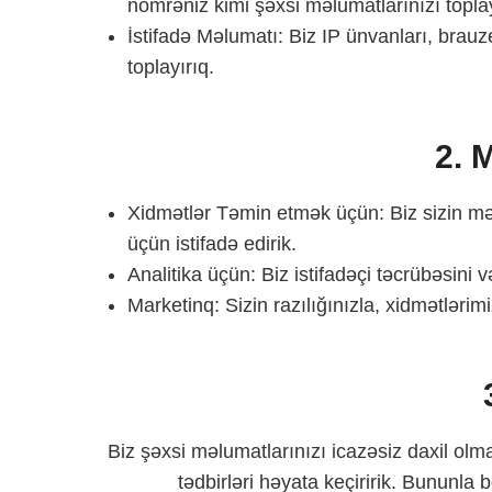
nömrəniz kimi şəxsi məlumatlarınızı toplay
İstifadə Məlumatı: Biz IP ünvanları, brauz
toplayırıq.
2. 
Xidmətlər Təmin etmək üçün: Biz sizin mə
üçün istifadə edirik.
Analitika üçün: Biz istifadəçi təcrübəsini 
Marketinq: Sizin razılığınızla, xidmətlərim
Biz şəxsi məlumatlarınızı icazəsiz daxil o
tədbirləri həyata keçiririk. Bununla