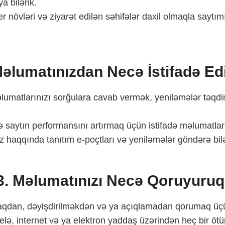
a bilərik.
er növləri və ziyarət edilən səhifələr daxil olmaqla saytı
Məlumatınızdan Necə İstifadə Edi
lumatlarınızı sorğulara cavab vermək, yeniləmələr təqdi
və saytın performansını artırmaq üçün istifadə məlumatların
iz haqqında tanıtım e-poçtları və yeniləmələr göndərə bilə
3. Məlumatınızı Necə Qoruyuruq
lmaqdan, dəyişdirilməkdən və ya açıqlamadan qorumaq üçü
 belə, internet və ya elektron yaddaş üzərindən heç bir öt