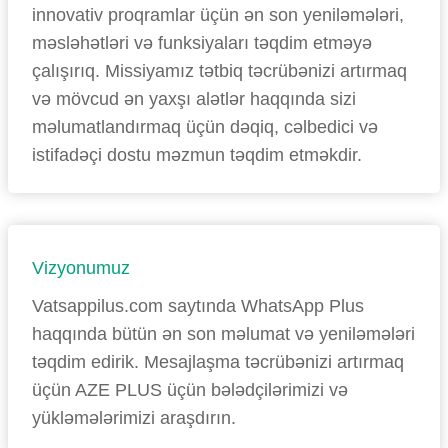
innovativ proqramlar üçün ən son yeniləmələri,
məsləhətləri və funksiyaları təqdim etməyə
çalışırıq. Missiyamız tətbiq təcrübənizi artırmaq
və mövcud ən yaxşı alətlər haqqında sizi
məlumatlandırmaq üçün dəqiq, cəlbedici və
istifadəçi dostu məzmun təqdim etməkdir.
Vizyonumuz
Vatsappilus.com saytında WhatsApp Plus
haqqında bütün ən son məlumat və yeniləmələri
təqdim edirik. Mesajlaşma təcrübənizi artırmaq
üçün AZE PLUS üçün bələdçilərimizi və
yükləmələrimizi araşdırın.