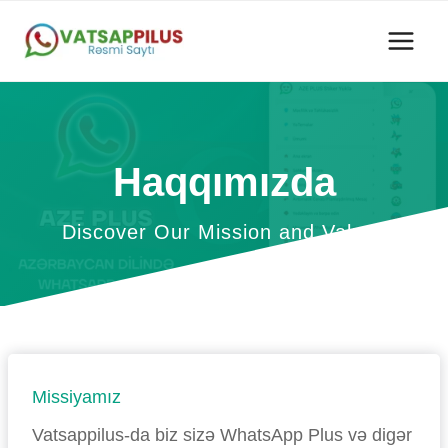
Skip
to
content
Haqqımızda
Discover Our Mission and Values
Missiyamız
Vatsappilus-da biz sizə WhatsApp Plus və digər